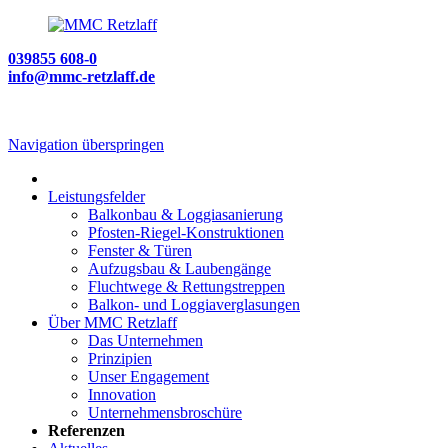
039855 608-0
info@mmc-retzlaff.de
Navigation überspringen
Leistungsfelder
Balkonbau & Loggiasanierung
Pfosten-Riegel-Konstruktionen
Fenster & Türen
Aufzugsbau & Laubengänge
Fluchtwege & Rettungstreppen
Balkon- und Loggiaverglasungen
Über MMC Retzlaff
Das Unternehmen
Prinzipien
Unser Engagement
Innovation
Unternehmensbroschüre
Referenzen