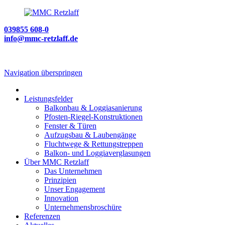
039855 608-0
info@mmc-retzlaff.de
Navigation überspringen
Leistungsfelder
Balkonbau & Loggiasanierung
Pfosten-Riegel-Konstruktionen
Fenster & Türen
Aufzugsbau & Laubengänge
Fluchtwege & Rettungstreppen
Balkon- und Loggiaverglasungen
Über MMC Retzlaff
Das Unternehmen
Prinzipien
Unser Engagement
Innovation
Unternehmensbroschüre
Referenzen