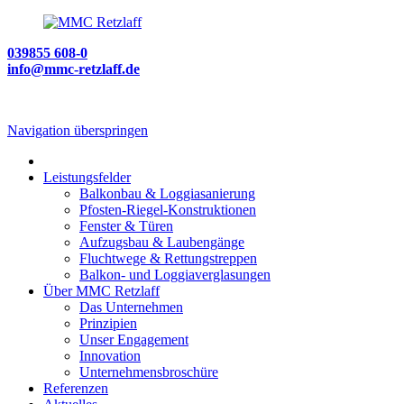
039855 608-0
info@mmc-retzlaff.de
Navigation überspringen
Leistungsfelder
Balkonbau & Loggiasanierung
Pfosten-Riegel-Konstruktionen
Fenster & Türen
Aufzugsbau & Laubengänge
Fluchtwege & Rettungstreppen
Balkon- und Loggiaverglasungen
Über MMC Retzlaff
Das Unternehmen
Prinzipien
Unser Engagement
Innovation
Unternehmensbroschüre
Referenzen