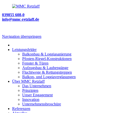
039855 608-0
info@mmc-retzlaff.de
Navigation überspringen
Leistungsfelder
Balkonbau & Loggiasanierung
Pfosten-Riegel-Konstruktionen
Fenster & Türen
Aufzugsbau & Laubengänge
Fluchtwege & Rettungstreppen
Balkon- und Loggiaverglasungen
Über MMC Retzlaff
Das Unternehmen
Prinzipien
Unser Engagement
Innovation
Unternehmensbroschüre
Referenzen